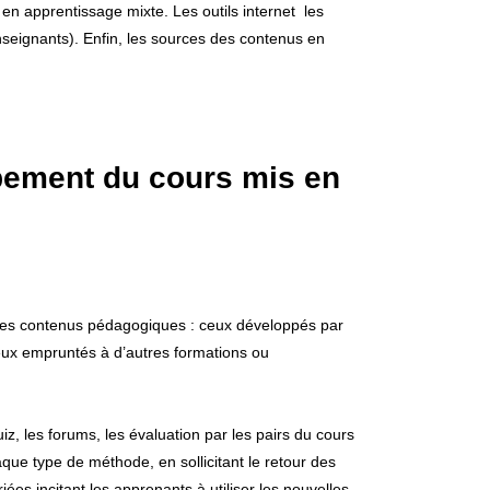
n apprentissage mixte. Les outils internet les
seignants). Enfin, les sources des contenus en
pement du cours mis en
 les contenus pédagogiques : ceux développés par
ceux empruntés à d’autres formations ou
iz, les forums, les évaluation par les pairs du cours
que type de méthode, en sollicitant le retour des
iées incitant les apprenants à utiliser les nouvelles